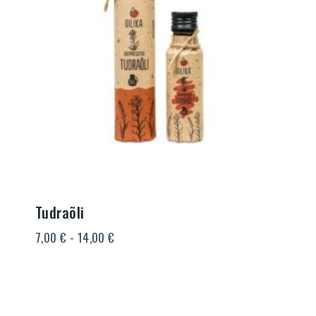
Tudraõli
Hinnavahemik:
7,00
€
-
14,00
€
7,00 €
kuni
14,00 €