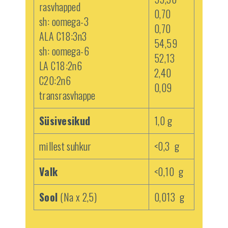
rasvhapped
0,70
sh: oomega-3
0,70
ALA C18:3n3
54,59
sh: oomega-6
52,13
LA C18:2n6
2,40
C20:2n6
0,09
transrasvhappe
Süsivesikud
1,0 g
millest suhkur
<0,3 g
Valk
<0,10 g
Sool
(Na x 2,5)
0,013 g