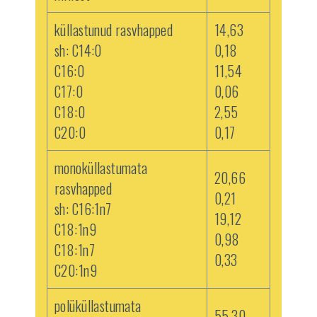
küllastunud rasvhapped
14,63
sh: C14:0
0,18
C16:0
11,54
C17:0
0,06
C18:0
2,55
C20:0
0,17
monoküllastumata
20,66
rasvhapped
0,21
sh: C16:1n7
19,12
C18:1n9
0,98
C18:1n7
0,33
C20:1n9
polüküllastumata
55,30