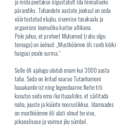
ja mida peetakse õigustatult Ida hinnaliseks
pärandiks. Tuhandete aastate jooksul on seda
väärtustatud elujõu, sisemise tasakaalu ja
organismi loomuliku kaitse allikana.
Pole juhus, et prohvet Muhamed (rahu olgu
temaga) on öelnud: „Mustköömne õli ravib kõiki
haigusi peale surma.“
Selle õli ajalugu ulatub enam kui 3000 aasta
taha. Seda on leitud vaarao Tutanhamoni
hauakambrist ning legendaarne Nefertiti
kasutas seda oma ilurituaalides, et säilitada
naha, juuste ja küünte nooruslikkus. Idamaades
on mustköömne õli alati olnud tervise,
pikaealisuse ja vaimse jõu sümbol.