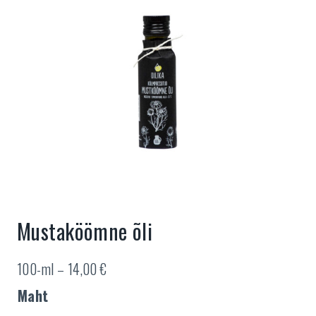
Mustaköömne õli
100-ml –
14,00
€
Maht