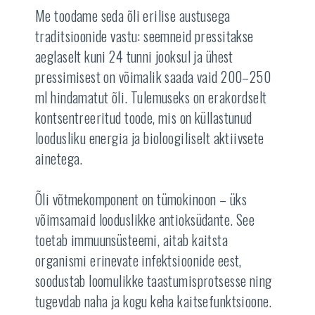
Me toodame seda õli erilise austusega
traditsioonide vastu: seemneid pressitakse
aeglaselt kuni 24 tunni jooksul ja ühest
pressimisest on võimalik saada vaid 200–250
ml hindamatut õli. Tulemuseks on erakordselt
kontsentreeritud toode, mis on küllastunud
loodusliku energia ja bioloogiliselt aktiivsete
ainetega.
Õli võtmekomponent on tümokinoon – üks
võimsamaid looduslikke antioksüdante. See
toetab immuunsüsteemi, aitab kaitsta
organismi erinevate infektsioonide eest,
soodustab loomulikke taastumisprotsesse ning
tugevdab naha ja kogu keha kaitsefunktsioone.