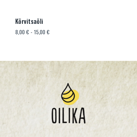
Kõrvitsaõli
Hinnavahemik:
8,00
€
-
15,00
€
8,00 €
kuni
15,00 €