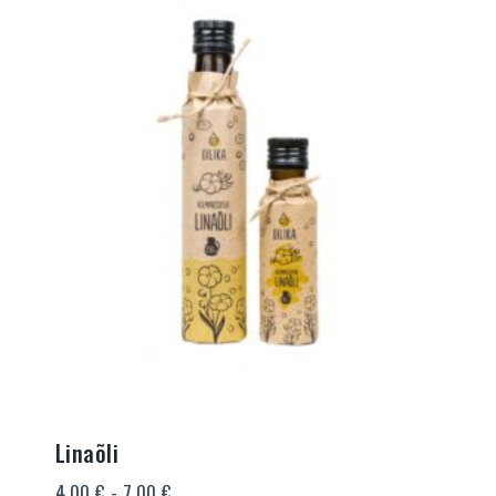
Linaõli
Hinnavahemik:
4,00
€
-
7,00
€