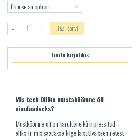
Mustaköömne
Lisa korvi
õli
kogus
Toote kirjeldus
Mis teeb Oilika mustaköömne õli
ainulaadseks?
Mustköömne õli on haruldane külmpressitud
eliksiir, mis saadakse Nigella sativa seemnetest